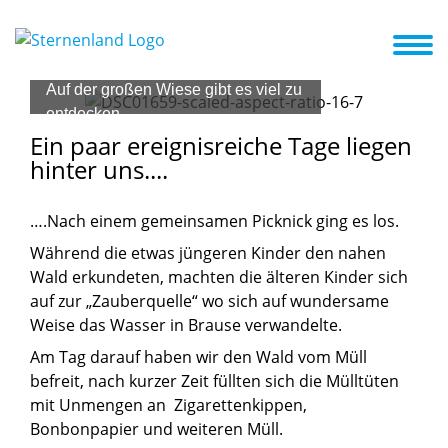
e Einrichtung
Unser Profil
Downloads
Aktuelles + Termine
Auf der großen Wiese gibt es viel zu
entdecken.
Ein
paar
ereignisreiche
Tage
liegen
hinter
uns....
….Nach einem gemeinsamen Picknick ging es los.
Während die etwas jüngeren Kinder den nahen
Wald erkundeten, machten die älteren Kinder sich
auf zur „Zauberquelle“ wo sich auf wundersame
Weise das Wasser in Brause verwandelte.
Am Tag darauf haben wir den Wald vom Müll
befreit, nach kurzer Zeit füllten sich die Mülltüten
mit Unmengen an Zigarettenkippen,
Bonbonpapier und weiteren Müll.